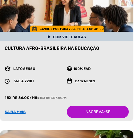
GANHE 2 POS PARA VOCE +1 PARA UM AMIGO
COM VIDEOAULAS
CULTURA AFRO-BRASILEIRA NA EDUCAÇÃO
LATO SENSU
100% EAD
360 A 720H
2 A 12 MESES
18X R$ 86,00/Mês
18X R$ 387,00/Mês
INSCREVA-SE
SAIBA MAIS