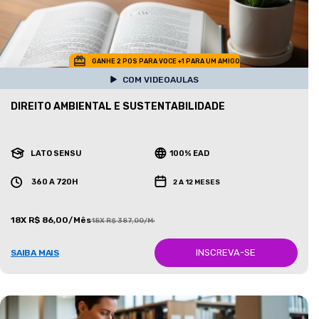
GANHE 2 POS PARA VOCE +1 PARA UM AMIGO
COM VIDEOAULAS
DIREITO AMBIENTAL E SUSTENTABILIDADE
LATO SENSU
100% EAD
360 A 720H
2 A 12 MESES
18X R$ 86,00/Mês
18X R$ 387,00/Mês
INSCREVA-SE
SAIBA MAIS