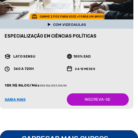
GANHE 2 POS PARA VOCE +1 PARA UM AMIGO
COM VIDEOAULAS
ESPECIALIZAÇÃO EM CIÊNCIAS POLÍTICAS
LATO SENSU
100% EAD
360 A 720H
2 A 12 MESES
18X R$ 86,00/Mês
18X R$ 387,00/Mês
INSCREVA-SE
SAIBA MAIS