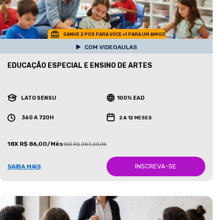
GANHE 2 POS PARA VOCE +1 PARA UM AMIGO
COM VIDEOAULAS
EDUCAÇÃO ESPECIAL E ENSINO DE ARTES
LATO SENSU
100% EAD
360 A 720H
2 A 12 MESES
18X R$ 86,00/Mês
18X R$ 387,00/Mês
INSCREVA-SE
SAIBA MAIS