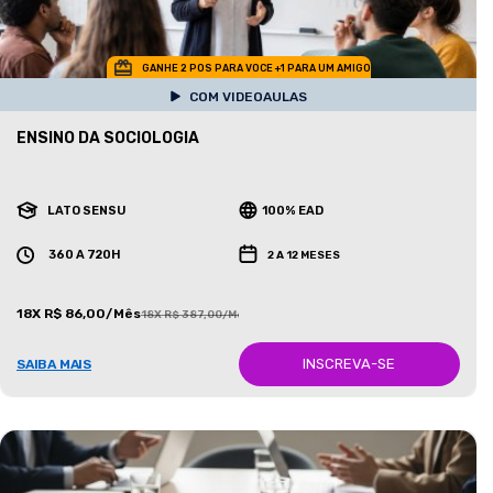
GANHE 2 POS PARA VOCE +1 PARA UM AMIGO
COM VIDEOAULAS
ENSINO DA SOCIOLOGIA
LATO SENSU
100% EAD
360 A 720H
2 A 12 MESES
18X R$ 86,00/Mês
18X R$ 387,00/Mês
INSCREVA-SE
SAIBA MAIS